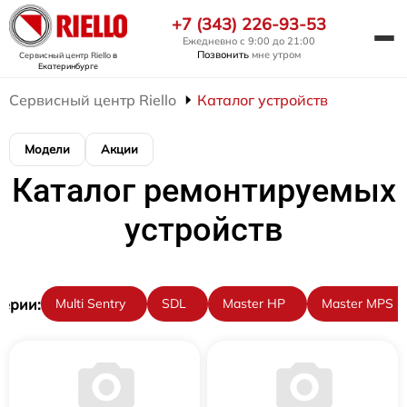
+7 (343) 226-93-53
Ежедневно с 9:00 до 21:00
Позвонить
мне утром
Сервисный центр Riello
в
Екатеринбурге
Сервисный центр Riello
Каталог устройств
Модели
Акции
Каталог ремонтируемых
устройств
ерии:
Multi Sentry
SDL
Master HP
Master MPS