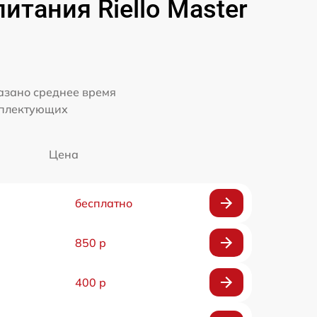
тания Riello Master
казано среднее время
мплектующих
Цена
бесплатно
850 р
400 р