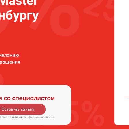
 Master
нбургу
 желанию
бращения
я со специалистом
Оставить заявку
есь c
политикой конфиденциальности