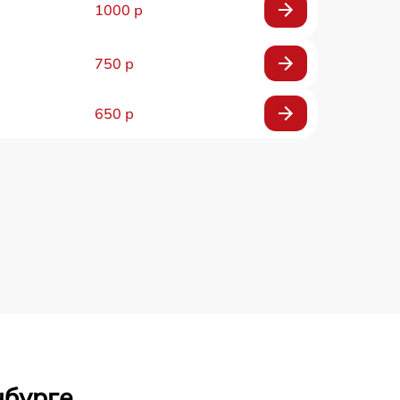
1000 р
750 р
650 р
нбурге