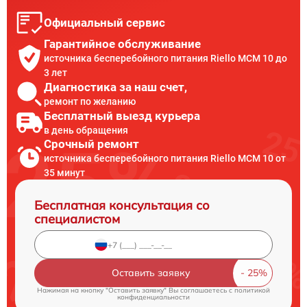
Официальный сервис
Гарантийное обслуживание
источника бесперебойного питания Riello MCM 10 до
3 лет
Диагностика за наш счет,
ремонт по желанию
Бесплатный выезд курьера
в день обращения
Срочный ремонт
источника бесперебойного питания Riello MCM 10 от
35 минут
Бесплатная консультация со
специалистом
Оставить заявку
Нажимая на кнопку "Оставить заявку" Вы соглашаетесь c
политикой
конфиденциальности