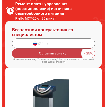
Ремонт платы управления
(восстановление) источника
бесперебойного питания
Riello MCT-20 от 35 минут
Бесплатная консультация со
специалистом
Оставить заявку
Нажимая на кнопку "Оставить заявку" Вы соглашаетесь c
политикой
конфиденциальности