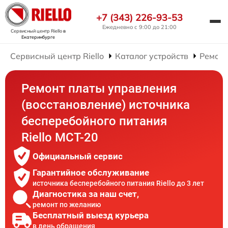
+7 (343) 226-93-53
Ежедневно с 9:00 до 21:00
Сервисный центр Riello
в
Екатеринбурге
Сервисный центр Riello
Каталог устройств
Ремонт
Ремонт платы управления
(восстановление) источника
бесперебойного питания
Riello MCT-20
Официальный сервис
Гарантийное обслуживание
источника бесперебойного питания Riello до 3 лет
Диагностика за наш счет,
ремонт по желанию
Бесплатный выезд курьера
в день обращения