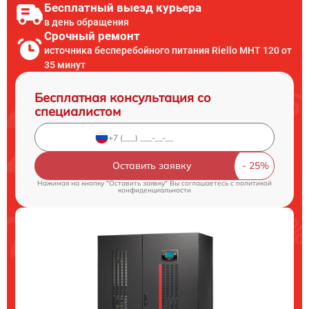
Бесплатный выезд курьера
в день обращения
Срочный ремонт
источника бесперебойного питания Riello MHT 120 от
35 минут
Бесплатная консультация со
специалистом
Оставить заявку
Нажимая на кнопку "Оставить заявку" Вы соглашаетесь c
политикой
конфиденциальности