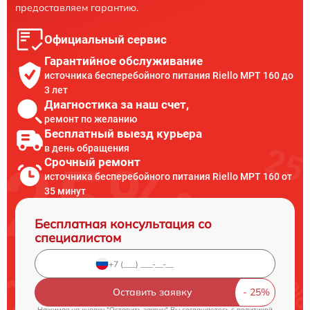
предоставляем гарантию.
Официальный сервис
Гарантийное обслуживание
источника бесперебойного питания Riello MPT 160 до
3 лет
Диагностика за наш счет,
ремонт по желанию
Бесплатный выезд курьера
в день обращения
Срочный ремонт
источника бесперебойного питания Riello MPT 160 от
35 минут
Бесплатная консультация со
специалистом
Оставить заявку
Нажимая на кнопку "Оставить заявку" Вы соглашаетесь c
политикой