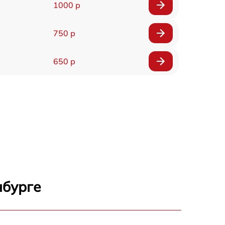
1000 р
750 р
650 р
нбурге