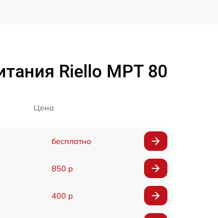
тания Riello MPT 80
Цена
бесплатно
850 р
400 р