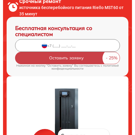
Срочный ремонт
источника бесперебойного питания Riello MST60 от
35 минут
Бесплатная консультация со
специалистом
Оставить заявку
Нажимая на кнопку "Оставить заявку" Вы соглашаетесь c
политикой
конфиденциальности