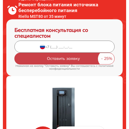
Ремонт блока питания источника
бесперебойного питания
Riello MST80 от 35 минут
Бесплатная консультация со
специалистом
Оставить заявку
Нажимая на кнопку "Оставить заявку" Вы соглашаетесь c
политикой
конфиденциальности