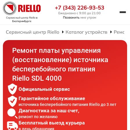
+7 (343) 226-93-53
Ежедневно с 9:00 до 21:00
Позвонить
мне утром
Сервисный центр Riello
в
Екатеринбурге
Сервисный центр Riello
Каталог устройств
Ремонт
Ремонт платы управления
(восстановление) источника
бесперебойного питания
Riello SDL 4000
Официальный сервис
Гарантийное обслуживание
источника бесперебойного питания Riello до 3 лет
Диагностика за наш счет,
ремонт по желанию
Бесплатный выезд курьера
в день обращения