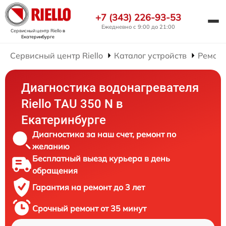
+7 (343) 226-93-53
Ежедневно с 9:00 до 21:00
Сервисный центр Riello
в
Екатеринбурге
Сервисный центр Riello
Каталог устройств
Ремонт
Диагностика водонагревателя
Riello TAU 350 N в
Екатеринбурге
Диагностика за наш счет, ремонт по
желанию
Бесплатный выезд курьера в день
обращения
Гарантия на ремонт до 3 лет
Срочный ремонт от 35 минут